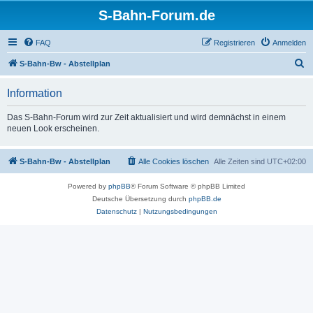
S-Bahn-Forum.de
FAQ
Registrieren
Anmelden
S
S-Bahn-Bw - Abstellplan
u
Information
c
h
Das S-Bahn-Forum wird zur Zeit aktualisiert und wird demnächst in einem
neuen Look erscheinen.
e
S-Bahn-Bw - Abstellplan
Alle Cookies löschen
Alle Zeiten sind
UTC+02:00
Powered by
phpBB
® Forum Software © phpBB Limited
Deutsche Übersetzung durch
phpBB.de
Datenschutz
|
Nutzungsbedingungen