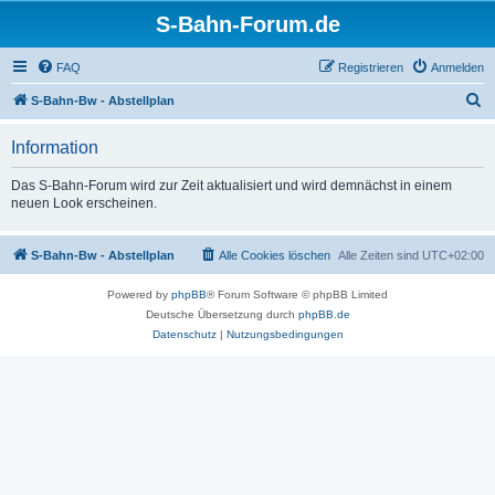
S-Bahn-Forum.de
FAQ
Registrieren
Anmelden
S
S-Bahn-Bw - Abstellplan
u
Information
c
h
Das S-Bahn-Forum wird zur Zeit aktualisiert und wird demnächst in einem
neuen Look erscheinen.
e
S-Bahn-Bw - Abstellplan
Alle Cookies löschen
Alle Zeiten sind
UTC+02:00
Powered by
phpBB
® Forum Software © phpBB Limited
Deutsche Übersetzung durch
phpBB.de
Datenschutz
|
Nutzungsbedingungen