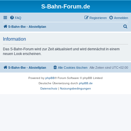
S-Bahn-Forum.de
FAQ
Registrieren
Anmelden
S
S-Bahn-Bw - Abstellplan
u
Information
c
h
Das S-Bahn-Forum wird zur Zeit aktualisiert und wird demnächst in einem
neuen Look erscheinen.
e
S-Bahn-Bw - Abstellplan
Alle Cookies löschen
Alle Zeiten sind
UTC+02:00
Powered by
phpBB
® Forum Software © phpBB Limited
Deutsche Übersetzung durch
phpBB.de
Datenschutz
|
Nutzungsbedingungen