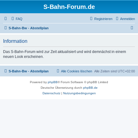
S-Bahn-Forum.de
FAQ
Registrieren
Anmelden
S
S-Bahn-Bw - Abstellplan
u
Information
c
h
Das S-Bahn-Forum wird zur Zeit aktualisiert und wird demnächst in einem
neuen Look erscheinen.
e
S-Bahn-Bw - Abstellplan
Alle Cookies löschen
Alle Zeiten sind
UTC+02:00
Powered by
phpBB
® Forum Software © phpBB Limited
Deutsche Übersetzung durch
phpBB.de
Datenschutz
|
Nutzungsbedingungen