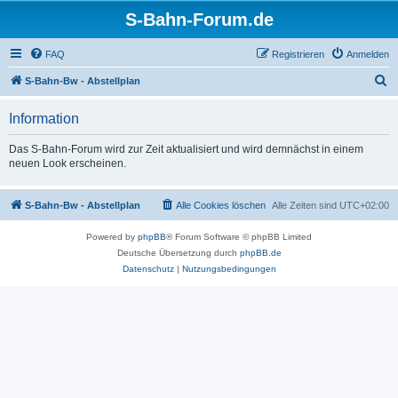
S-Bahn-Forum.de
FAQ
Registrieren
Anmelden
S
S-Bahn-Bw - Abstellplan
u
Information
c
h
Das S-Bahn-Forum wird zur Zeit aktualisiert und wird demnächst in einem
neuen Look erscheinen.
e
S-Bahn-Bw - Abstellplan
Alle Cookies löschen
Alle Zeiten sind
UTC+02:00
Powered by
phpBB
® Forum Software © phpBB Limited
Deutsche Übersetzung durch
phpBB.de
Datenschutz
|
Nutzungsbedingungen