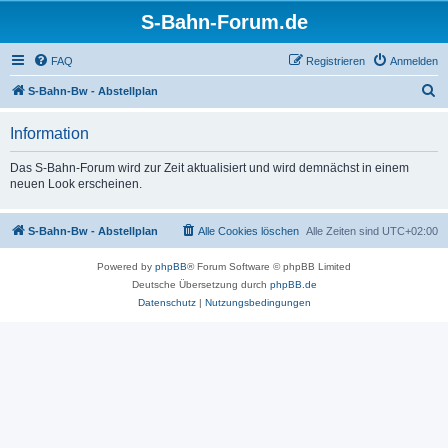
S-Bahn-Forum.de
FAQ
Registrieren
Anmelden
S
S-Bahn-Bw - Abstellplan
u
Information
c
h
Das S-Bahn-Forum wird zur Zeit aktualisiert und wird demnächst in einem
neuen Look erscheinen.
e
S-Bahn-Bw - Abstellplan
Alle Cookies löschen
Alle Zeiten sind
UTC+02:00
Powered by
phpBB
® Forum Software © phpBB Limited
Deutsche Übersetzung durch
phpBB.de
Datenschutz
|
Nutzungsbedingungen