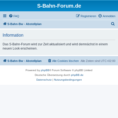
S-Bahn-Forum.de
FAQ
Registrieren
Anmelden
S
S-Bahn-Bw - Abstellplan
u
Information
c
h
Das S-Bahn-Forum wird zur Zeit aktualisiert und wird demnächst in einem
neuen Look erscheinen.
e
S-Bahn-Bw - Abstellplan
Alle Cookies löschen
Alle Zeiten sind
UTC+02:00
Powered by
phpBB
® Forum Software © phpBB Limited
Deutsche Übersetzung durch
phpBB.de
Datenschutz
|
Nutzungsbedingungen