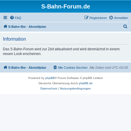
S-Bahn-Forum.de
FAQ
Registrieren
Anmelden
S
S-Bahn-Bw - Abstellplan
u
Information
c
h
Das S-Bahn-Forum wird zur Zeit aktualisiert und wird demnächst in einem
neuen Look erscheinen.
e
S-Bahn-Bw - Abstellplan
Alle Cookies löschen
Alle Zeiten sind
UTC+02:00
Powered by
phpBB
® Forum Software © phpBB Limited
Deutsche Übersetzung durch
phpBB.de
Datenschutz
|
Nutzungsbedingungen