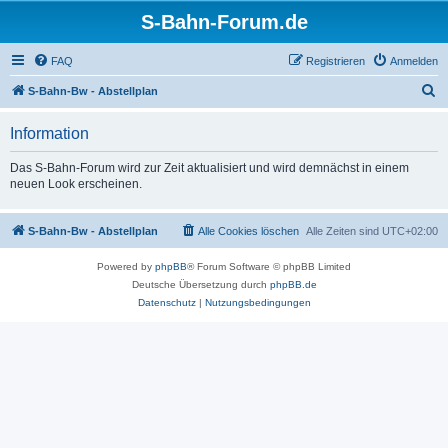
S-Bahn-Forum.de
FAQ
Registrieren
Anmelden
S
S-Bahn-Bw - Abstellplan
u
Information
c
h
Das S-Bahn-Forum wird zur Zeit aktualisiert und wird demnächst in einem
neuen Look erscheinen.
e
S-Bahn-Bw - Abstellplan
Alle Cookies löschen
Alle Zeiten sind
UTC+02:00
Powered by
phpBB
® Forum Software © phpBB Limited
Deutsche Übersetzung durch
phpBB.de
Datenschutz
|
Nutzungsbedingungen