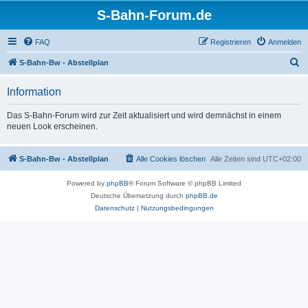
S-Bahn-Forum.de
FAQ
Registrieren
Anmelden
S
S-Bahn-Bw - Abstellplan
u
Information
c
h
Das S-Bahn-Forum wird zur Zeit aktualisiert und wird demnächst in einem
neuen Look erscheinen.
e
S-Bahn-Bw - Abstellplan
Alle Cookies löschen
Alle Zeiten sind
UTC+02:00
Powered by
phpBB
® Forum Software © phpBB Limited
Deutsche Übersetzung durch
phpBB.de
Datenschutz
|
Nutzungsbedingungen