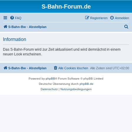
S-Bahn-Forum.de
FAQ
Registrieren
Anmelden
S
S-Bahn-Bw - Abstellplan
u
Information
c
h
Das S-Bahn-Forum wird zur Zeit aktualisiert und wird demnächst in einem
neuen Look erscheinen.
e
S-Bahn-Bw - Abstellplan
Alle Cookies löschen
Alle Zeiten sind
UTC+02:00
Powered by
phpBB
® Forum Software © phpBB Limited
Deutsche Übersetzung durch
phpBB.de
Datenschutz
|
Nutzungsbedingungen