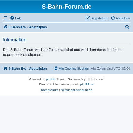
S-Bahn-Forum.de
FAQ
Registrieren
Anmelden
S
S-Bahn-Bw - Abstellplan
u
Information
c
h
Das S-Bahn-Forum wird zur Zeit aktualisiert und wird demnächst in einem
neuen Look erscheinen.
e
S-Bahn-Bw - Abstellplan
Alle Cookies löschen
Alle Zeiten sind
UTC+02:00
Powered by
phpBB
® Forum Software © phpBB Limited
Deutsche Übersetzung durch
phpBB.de
Datenschutz
|
Nutzungsbedingungen