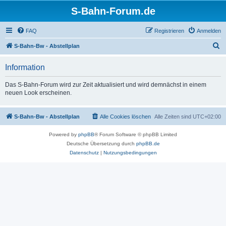
S-Bahn-Forum.de
FAQ
Registrieren
Anmelden
S
S-Bahn-Bw - Abstellplan
u
Information
c
h
Das S-Bahn-Forum wird zur Zeit aktualisiert und wird demnächst in einem
neuen Look erscheinen.
e
S-Bahn-Bw - Abstellplan
Alle Cookies löschen
Alle Zeiten sind
UTC+02:00
Powered by
phpBB
® Forum Software © phpBB Limited
Deutsche Übersetzung durch
phpBB.de
Datenschutz
|
Nutzungsbedingungen