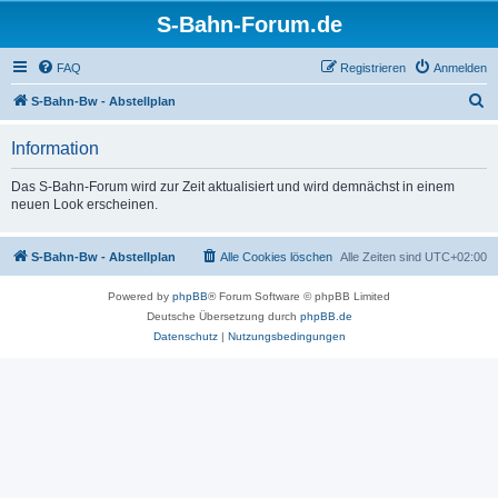
S-Bahn-Forum.de
FAQ
Registrieren
Anmelden
S
S-Bahn-Bw - Abstellplan
u
Information
c
h
Das S-Bahn-Forum wird zur Zeit aktualisiert und wird demnächst in einem
neuen Look erscheinen.
e
S-Bahn-Bw - Abstellplan
Alle Cookies löschen
Alle Zeiten sind
UTC+02:00
Powered by
phpBB
® Forum Software © phpBB Limited
Deutsche Übersetzung durch
phpBB.de
Datenschutz
|
Nutzungsbedingungen