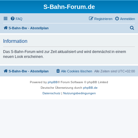
S-Bahn-Forum.de
FAQ
Registrieren
Anmelden
S
S-Bahn-Bw - Abstellplan
u
Information
c
h
Das S-Bahn-Forum wird zur Zeit aktualisiert und wird demnächst in einem
neuen Look erscheinen.
e
S-Bahn-Bw - Abstellplan
Alle Cookies löschen
Alle Zeiten sind
UTC+02:00
Powered by
phpBB
® Forum Software © phpBB Limited
Deutsche Übersetzung durch
phpBB.de
Datenschutz
|
Nutzungsbedingungen