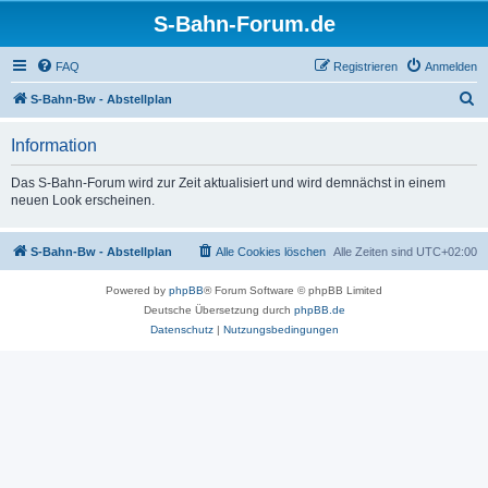
S-Bahn-Forum.de
FAQ
Registrieren
Anmelden
S
S-Bahn-Bw - Abstellplan
u
Information
c
h
Das S-Bahn-Forum wird zur Zeit aktualisiert und wird demnächst in einem
neuen Look erscheinen.
e
S-Bahn-Bw - Abstellplan
Alle Cookies löschen
Alle Zeiten sind
UTC+02:00
Powered by
phpBB
® Forum Software © phpBB Limited
Deutsche Übersetzung durch
phpBB.de
Datenschutz
|
Nutzungsbedingungen