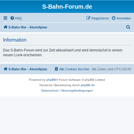
S-Bahn-Forum.de
FAQ
Registrieren
Anmelden
S
S-Bahn-Bw - Abstellplan
u
Information
c
h
Das S-Bahn-Forum wird zur Zeit aktualisiert und wird demnächst in einem
neuen Look erscheinen.
e
S-Bahn-Bw - Abstellplan
Alle Cookies löschen
Alle Zeiten sind
UTC+02:00
Powered by
phpBB
® Forum Software © phpBB Limited
Deutsche Übersetzung durch
phpBB.de
Datenschutz
|
Nutzungsbedingungen