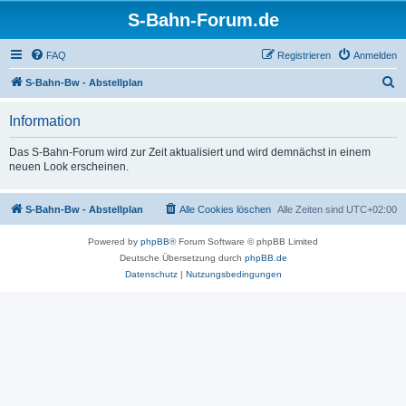
S-Bahn-Forum.de
FAQ
Registrieren
Anmelden
S
S-Bahn-Bw - Abstellplan
u
Information
c
h
Das S-Bahn-Forum wird zur Zeit aktualisiert und wird demnächst in einem
neuen Look erscheinen.
e
S-Bahn-Bw - Abstellplan
Alle Cookies löschen
Alle Zeiten sind
UTC+02:00
Powered by
phpBB
® Forum Software © phpBB Limited
Deutsche Übersetzung durch
phpBB.de
Datenschutz
|
Nutzungsbedingungen