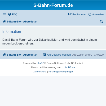
S-Bahn-Forum.de
FAQ
Registrieren
Anmelden
S
S-Bahn-Bw - Abstellplan
u
Information
c
h
Das S-Bahn-Forum wird zur Zeit aktualisiert und wird demnächst in einem
neuen Look erscheinen.
e
S-Bahn-Bw - Abstellplan
Alle Cookies löschen
Alle Zeiten sind
UTC+02:00
Powered by
phpBB
® Forum Software © phpBB Limited
Deutsche Übersetzung durch
phpBB.de
Datenschutz
|
Nutzungsbedingungen