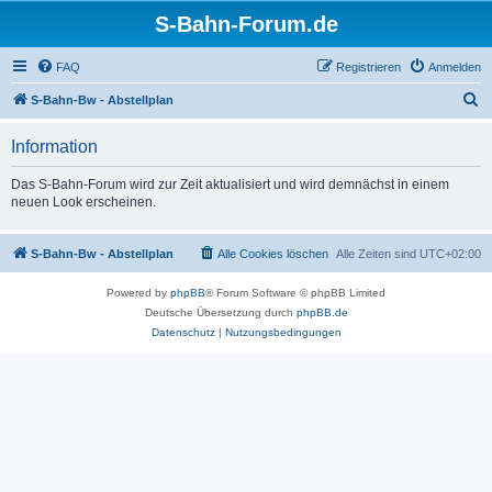
S-Bahn-Forum.de
FAQ
Registrieren
Anmelden
S
S-Bahn-Bw - Abstellplan
u
Information
c
h
Das S-Bahn-Forum wird zur Zeit aktualisiert und wird demnächst in einem
neuen Look erscheinen.
e
S-Bahn-Bw - Abstellplan
Alle Cookies löschen
Alle Zeiten sind
UTC+02:00
Powered by
phpBB
® Forum Software © phpBB Limited
Deutsche Übersetzung durch
phpBB.de
Datenschutz
|
Nutzungsbedingungen