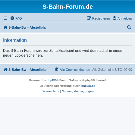
S-Bahn-Forum.de
FAQ
Registrieren
Anmelden
S
S-Bahn-Bw - Abstellplan
u
Information
c
h
Das S-Bahn-Forum wird zur Zeit aktualisiert und wird demnächst in einem
neuen Look erscheinen.
e
S-Bahn-Bw - Abstellplan
Alle Cookies löschen
Alle Zeiten sind
UTC+02:00
Powered by
phpBB
® Forum Software © phpBB Limited
Deutsche Übersetzung durch
phpBB.de
Datenschutz
|
Nutzungsbedingungen