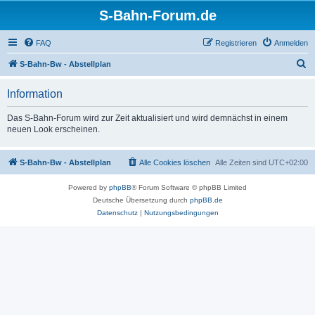
S-Bahn-Forum.de
FAQ
Registrieren
Anmelden
S
S-Bahn-Bw - Abstellplan
u
Information
c
h
Das S-Bahn-Forum wird zur Zeit aktualisiert und wird demnächst in einem
neuen Look erscheinen.
e
S-Bahn-Bw - Abstellplan
Alle Cookies löschen
Alle Zeiten sind
UTC+02:00
Powered by
phpBB
® Forum Software © phpBB Limited
Deutsche Übersetzung durch
phpBB.de
Datenschutz
|
Nutzungsbedingungen