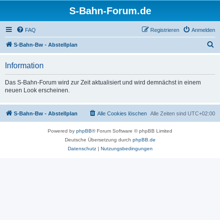
S-Bahn-Forum.de
FAQ
Registrieren
Anmelden
S
S-Bahn-Bw - Abstellplan
u
Information
c
h
Das S-Bahn-Forum wird zur Zeit aktualisiert und wird demnächst in einem
neuen Look erscheinen.
e
S-Bahn-Bw - Abstellplan
Alle Cookies löschen
Alle Zeiten sind
UTC+02:00
Powered by
phpBB
® Forum Software © phpBB Limited
Deutsche Übersetzung durch
phpBB.de
Datenschutz
|
Nutzungsbedingungen