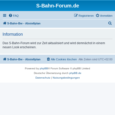
S-Bahn-Forum.de
FAQ
Registrieren
Anmelden
S
S-Bahn-Bw - Abstellplan
u
Information
c
h
Das S-Bahn-Forum wird zur Zeit aktualisiert und wird demnächst in einem
neuen Look erscheinen.
e
S-Bahn-Bw - Abstellplan
Alle Cookies löschen
Alle Zeiten sind
UTC+02:00
Powered by
phpBB
® Forum Software © phpBB Limited
Deutsche Übersetzung durch
phpBB.de
Datenschutz
|
Nutzungsbedingungen