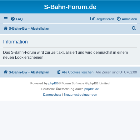
S-Bahn-Forum.de
FAQ
Registrieren
Anmelden
S
S-Bahn-Bw - Abstellplan
u
Information
c
h
Das S-Bahn-Forum wird zur Zeit aktualisiert und wird demnächst in einem
neuen Look erscheinen.
e
S-Bahn-Bw - Abstellplan
Alle Cookies löschen
Alle Zeiten sind
UTC+02:00
Powered by
phpBB
® Forum Software © phpBB Limited
Deutsche Übersetzung durch
phpBB.de
Datenschutz
|
Nutzungsbedingungen