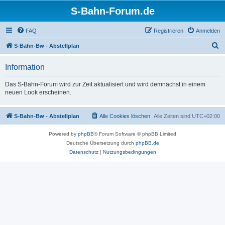
S-Bahn-Forum.de
FAQ
Registrieren
Anmelden
S
S-Bahn-Bw - Abstellplan
u
Information
c
h
Das S-Bahn-Forum wird zur Zeit aktualisiert und wird demnächst in einem
neuen Look erscheinen.
e
S-Bahn-Bw - Abstellplan
Alle Cookies löschen
Alle Zeiten sind
UTC+02:00
Powered by
phpBB
® Forum Software © phpBB Limited
Deutsche Übersetzung durch
phpBB.de
Datenschutz
|
Nutzungsbedingungen