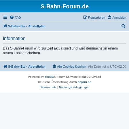
S-Bahn-Forum.de
FAQ
Registrieren
Anmelden
S
S-Bahn-Bw - Abstellplan
u
Information
c
h
Das S-Bahn-Forum wird zur Zeit aktualisiert und wird demnächst in einem
neuen Look erscheinen.
e
S-Bahn-Bw - Abstellplan
Alle Cookies löschen
Alle Zeiten sind
UTC+02:00
Powered by
phpBB
® Forum Software © phpBB Limited
Deutsche Übersetzung durch
phpBB.de
Datenschutz
|
Nutzungsbedingungen