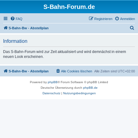
S-Bahn-Forum.de
FAQ
Registrieren
Anmelden
S
S-Bahn-Bw - Abstellplan
u
Information
c
h
Das S-Bahn-Forum wird zur Zeit aktualisiert und wird demnächst in einem
neuen Look erscheinen.
e
S-Bahn-Bw - Abstellplan
Alle Cookies löschen
Alle Zeiten sind
UTC+02:00
Powered by
phpBB
® Forum Software © phpBB Limited
Deutsche Übersetzung durch
phpBB.de
Datenschutz
|
Nutzungsbedingungen