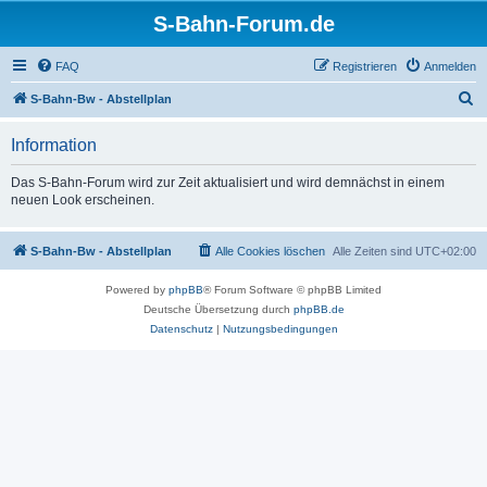
S-Bahn-Forum.de
FAQ
Registrieren
Anmelden
S
S-Bahn-Bw - Abstellplan
u
Information
c
h
Das S-Bahn-Forum wird zur Zeit aktualisiert und wird demnächst in einem
neuen Look erscheinen.
e
S-Bahn-Bw - Abstellplan
Alle Cookies löschen
Alle Zeiten sind
UTC+02:00
Powered by
phpBB
® Forum Software © phpBB Limited
Deutsche Übersetzung durch
phpBB.de
Datenschutz
|
Nutzungsbedingungen